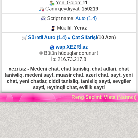
Yeni Gələn:
11
Cəmi qeydiyyat
:
150219
Script name:
Auto (1.4)
Müəllif:
Yeraz
Sürətli Auto (1.4) » Çat Sifarişi
(
10 Azn
)
wap.XEZRİ.az
© Bütün hüquqlar qorunur !
İp: 216.73.217.8
xezri.az - Medeni chat, chat tanisliq, chat adlari, chat
taniwliq, medeni sayt, muasir chat, azeri chat, sayt, yeni
chat, yeni chatlar, ciddi tanisliq, tanisliq sayti, sevgiler
sayti, reytinqli chat, evlilik sayti
Reng Secimi: Vista (Narıncı)