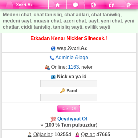
Xezri.Az
Medeni chat, chat tanisliq, chat adlari, chat taniwliq,
medeni sayt, muasir chat, azeri chat, sayt, yeni chat, yeni
chatlar, ciddi tanisliq, tanisliq sayti, evlilik sayti
Etkadan Kenar Nickler Silnecek.!
wap.Xezri.Az
Adminlə Əlaqə
Online:
1163
, nəfər
Nick və ya id
Parol
Qeydiyyat Ol
» (
100 % Tam pulsuzdur
)
Oğlanlar
:
102554
|
Qızlar:
47665