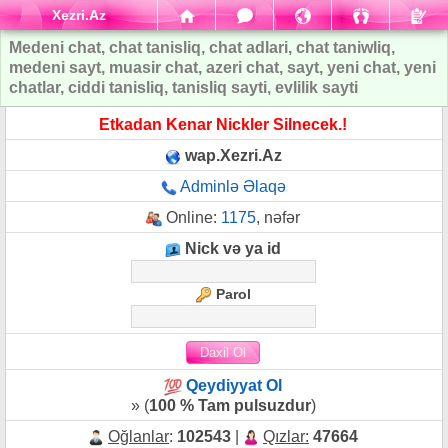
Xezri.Az
Medeni chat, chat tanisliq, chat adlari, chat taniwliq,
medeni sayt, muasir chat, azeri chat, sayt, yeni chat, yeni
chatlar, ciddi tanisliq, tanisliq sayti, evlilik sayti
Etkadan Kenar Nickler Silnecek.!
wap.Xezri.Az
Adminlə Əlaqə
Online:
1175
, nəfər
Nick və ya id
Parol
Qeydiyyat Ol
» (
100 % Tam pulsuzdur
)
Oğlanlar
:
102543
|
Qızlar:
47664