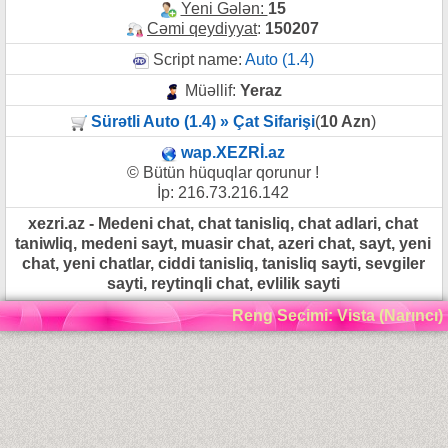
Yeni Gələn:
15
Cəmi qeydiyyat
:
150207
Script name:
Auto (1.4)
Müəllif:
Yeraz
Sürətli Auto (1.4) » Çat Sifarişi
(
10 Azn
)
wap.XEZRİ.az
© Bütün hüquqlar qorunur !
İp: 216.73.216.142
xezri.az - Medeni chat, chat tanisliq, chat adlari, chat
taniwliq, medeni sayt, muasir chat, azeri chat, sayt, yeni
chat, yeni chatlar, ciddi tanisliq, tanisliq sayti, sevgiler
sayti, reytinqli chat, evlilik sayti
Reng Secimi: Vista (Narıncı)