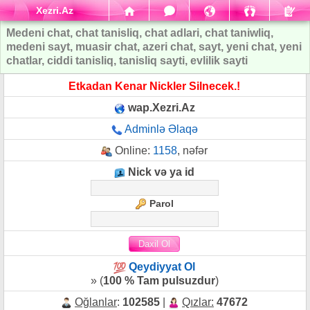
Xezri.Az
Medeni chat, chat tanisliq, chat adlari, chat taniwliq,
medeni sayt, muasir chat, azeri chat, sayt, yeni chat, yeni
chatlar, ciddi tanisliq, tanisliq sayti, evlilik sayti
Etkadan Kenar Nickler Silnecek.!
wap.Xezri.Az
Adminlə Əlaqə
Online:
1158
, nəfər
Nick və ya id
Parol
Qeydiyyat Ol
» (
100 % Tam pulsuzdur
)
Oğlanlar
:
102585
|
Qızlar:
47672