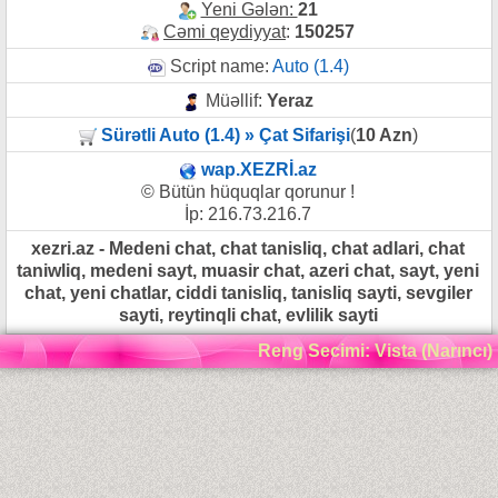
Yeni Gələn:
21
Cəmi qeydiyyat
:
150257
Script name:
Auto (1.4)
Müəllif:
Yeraz
Sürətli Auto (1.4) » Çat Sifarişi
(
10 Azn
)
wap.XEZRİ.az
© Bütün hüquqlar qorunur !
İp: 216.73.216.7
xezri.az - Medeni chat, chat tanisliq, chat adlari, chat
taniwliq, medeni sayt, muasir chat, azeri chat, sayt, yeni
chat, yeni chatlar, ciddi tanisliq, tanisliq sayti, sevgiler
sayti, reytinqli chat, evlilik sayti
Reng Secimi: Vista (Narıncı)