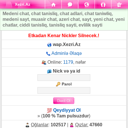
Xezri.Az
Medeni chat, chat tanisliq, chat adlari, chat taniwliq,
medeni sayt, muasir chat, azeri chat, sayt, yeni chat, yeni
chatlar, ciddi tanisliq, tanisliq sayti, evlilik sayti
Etkadan Kenar Nickler Silnecek.!
wap.Xezri.Az
Adminlə Əlaqə
Online:
1179
, nəfər
Nick və ya id
Parol
Qeydiyyat Ol
» (
100 % Tam pulsuzdur
)
Oğlanlar
:
102517
|
Qızlar:
47660