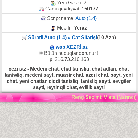
Yeni Gələn:
7
Cəmi qeydiyyat
:
150177
Script name:
Auto (1.4)
Müəllif:
Yeraz
Sürətli Auto (1.4) » Çat Sifarişi
(
10 Azn
)
wap.XEZRİ.az
© Bütün hüquqlar qorunur !
İp: 216.73.216.163
xezri.az - Medeni chat, chat tanisliq, chat adlari, chat
taniwliq, medeni sayt, muasir chat, azeri chat, sayt, yeni
chat, yeni chatlar, ciddi tanisliq, tanisliq sayti, sevgiler
sayti, reytinqli chat, evlilik sayti
Reng Secimi: Vista (Narıncı)