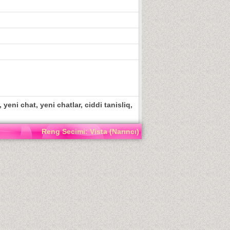
 yeni chat, yeni chatlar, ciddi tanisliq,
Reng Secimi: Vista (Narıncı)