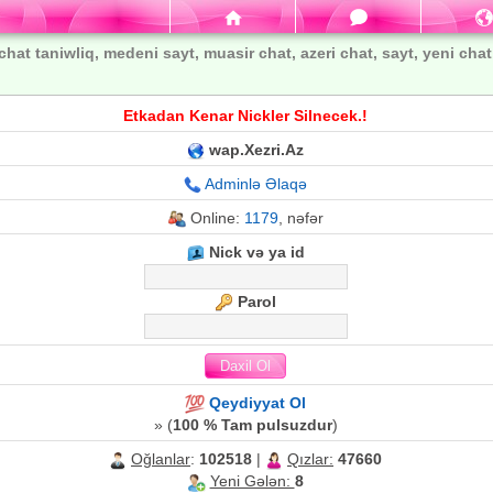
chat taniwliq, medeni sayt, muasir chat, azeri chat, sayt, yeni chat, 
Etkadan Kenar Nickler Silnecek.!
wap.Xezri.Az
Adminlə Əlaqə
Online:
1179
, nəfər
Nick və ya id
Parol
Qeydiyyat Ol
» (
100 % Tam pulsuzdur
)
Oğlanlar
:
102518
|
Qızlar:
47660
Yeni Gələn:
8