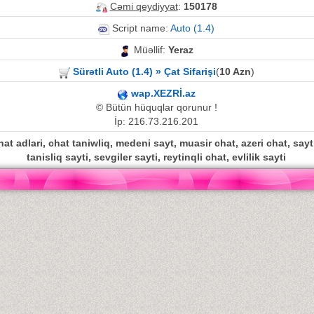
Cəmi qeydiyyat
:
150178
Script name:
Auto (1.4)
Müəllif:
Yeraz
Sürətli Auto (1.4) » Çat Sifarişi
(
10 Azn
)
wap.XEZRİ.az
© Bütün hüquqlar qorunur !
İp: 216.73.216.201
hat adlari, chat taniwliq, medeni sayt, muasir chat, azeri chat, sayt,
tanisliq sayti, sevgiler sayti, reytinqli chat, evlilik sayti