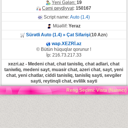
Yeni Gələn:
19
Cəmi qeydiyyat
:
150167
Script name:
Auto (1.4)
Müəllif:
Yeraz
Sürətli Auto (1.4) » Çat Sifarişi
(
10 Azn
)
wap.XEZRİ.az
© Bütün hüquqlar qorunur !
İp: 216.73.217.33
xezri.az - Medeni chat, chat tanisliq, chat adlari, chat
taniwliq, medeni sayt, muasir chat, azeri chat, sayt, yeni
chat, yeni chatlar, ciddi tanisliq, tanisliq sayti, sevgiler
sayti, reytinqli chat, evlilik sayti
Reng Secimi: Vista (Narıncı)