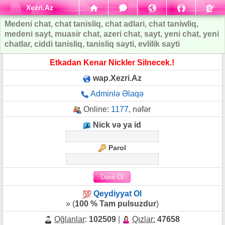
Xezri.Az
Medeni chat, chat tanisliq, chat adlari, chat taniwliq,
medeni sayt, muasir chat, azeri chat, sayt, yeni chat, yeni
chatlar, ciddi tanisliq, tanisliq sayti, evlilik sayti
Etkadan Kenar Nickler Silnecek.!
wap.Xezri.Az
Adminlə Əlaqə
Online:
1177
, nəfər
Nick və ya id
Parol
Qeydiyyat Ol
» (
100 % Tam pulsuzdur
)
Oğlanlar
:
102509
|
Qızlar:
47658