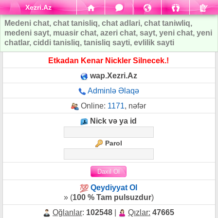
Xezri.Az
Medeni chat, chat tanisliq, chat adlari, chat taniwliq,
medeni sayt, muasir chat, azeri chat, sayt, yeni chat, yeni
chatlar, ciddi tanisliq, tanisliq sayti, evlilik sayti
Etkadan Kenar Nickler Silnecek.!
wap.Xezri.Az
Adminlə Əlaqə
Online:
1171
, nəfər
Nick və ya id
Parol
Qeydiyyat Ol
» (
100 % Tam pulsuzdur
)
Oğlanlar
:
102548
|
Qızlar:
47665