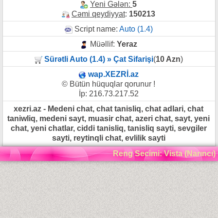
Yeni Gələn:
5
Cəmi qeydiyyat
:
150213
Script name:
Auto (1.4)
Müəllif:
Yeraz
Sürətli Auto (1.4) » Çat Sifarişi
(
10 Azn
)
wap.XEZRİ.az
© Bütün hüquqlar qorunur !
İp: 216.73.217.52
xezri.az - Medeni chat, chat tanisliq, chat adlari, chat
taniwliq, medeni sayt, muasir chat, azeri chat, sayt, yeni
chat, yeni chatlar, ciddi tanisliq, tanisliq sayti, sevgiler
sayti, reytinqli chat, evlilik sayti
Reng Secimi: Vista (Narıncı)