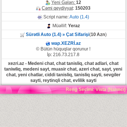
Yeni Gələn:
12
Cəmi qeydiyyat
:
150203
Script name:
Auto (1.4)
Müəllif:
Yeraz
Sürətli Auto (1.4) » Çat Sifarişi
(
10 Azn
)
wap.XEZRİ.az
© Bütün hüquqlar qorunur !
İp: 216.73.217.8
xezri.az - Medeni chat, chat tanisliq, chat adlari, chat
taniwliq, medeni sayt, muasir chat, azeri chat, sayt, yeni
chat, yeni chatlar, ciddi tanisliq, tanisliq sayti, sevgiler
sayti, reytinqli chat, evlilik sayti
Reng Secimi: Vista (Narıncı)