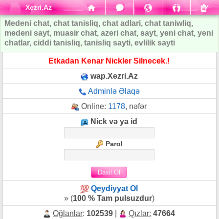
Xezri.Az
Medeni chat, chat tanisliq, chat adlari, chat taniwliq,
medeni sayt, muasir chat, azeri chat, sayt, yeni chat, yeni
chatlar, ciddi tanisliq, tanisliq sayti, evlilik sayti
Etkadan Kenar Nickler Silnecek.!
wap.Xezri.Az
Adminlə Əlaqə
Online:
1178
, nəfər
Nick və ya id
Parol
Qeydiyyat Ol
» (
100 % Tam pulsuzdur
)
Oğlanlar
:
102539
|
Qızlar:
47664