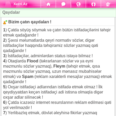
Xezri.Az
Qaydalar
Bizim çatın qaydaları !
1
) Çatda söyüş söymək və çatın bütün istifadəçilərini təhqir
etmək qadağandır !
2
) Şəxsi məlumatlarda qeyri normativ sözlər, digər
istifadəçilər haqqında təhqiramiz sözlər yazmaq qəti
qadağandır !
3
) İstifadəçilər, adminlərdən status istəyə bilməz !
4
) Otaqlarda
Flood
(təkrarlanan sözlər və ya eyni
məzmunlu sözlər yazmaq),
Fleym
(təhqir etmək, qısa
məzmunlu sözlər yazmaq, uzun mənasız mubahisələr
etmək) və
Spam
(reklam xarakterli mesajlar yazmaq) etmək
qadağandır !
5
) Oxşar istifadəçi adlarından istifadə etmək olmaz ! İlk
qeydiyyatdan keçən istifadəçi adi istisna olmaqla digər
oxşar adlar silinəcək !
6
) Çatda icazəsiz internet resurslarının reklam edilməsi qəti
yol verilməzdir !
7
) Yerlibazlıq etmək, dövlət əleyhinə fikirlər yazmaq