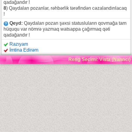
qadağandır !
8
) Qaydaları pozanlar, rəhbərlik tərəfindən cəzalandırılacaq
!
Qeyd:
Qaydaları pozan şəxsi statusluların qovmağa tam
hüququ var nömrə yazmaq watsappa çağırmaq qəti
qadağandır !
Razıyam
İmtina Edirəm
Reng Secimi: Vista (Narıncı)