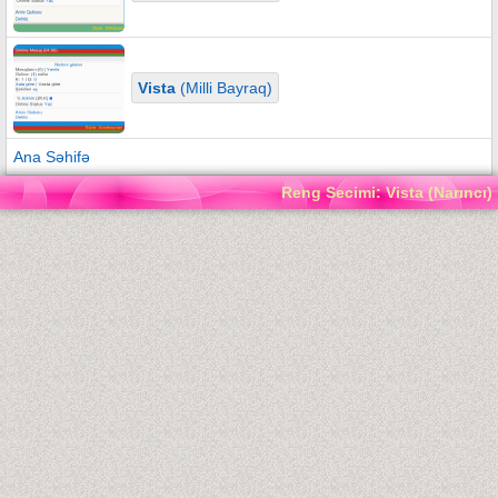
Vista
(Milli Bayraq)
Ana Səhifə
Reng Secimi: Vista (Narıncı)