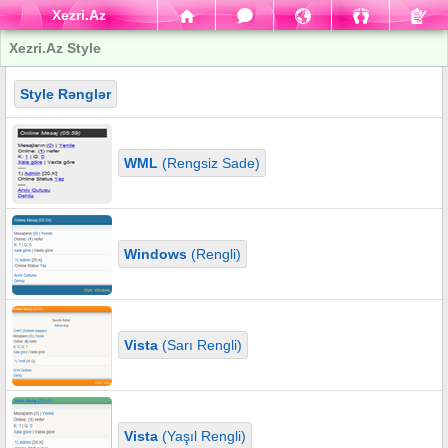
Xezri.Az
Xezri.Az Style
Style Rənglər
WML
(Rengsiz Sade)
Windows
(Rengli)
Vista
(Sarı Rengli)
Vista
(Yaşıl Rengli)