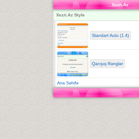
Xezri.Az
Xezri.Az Style
Standart Auto (1.4)
Qarışıq Rənglər
Ana Səhifə