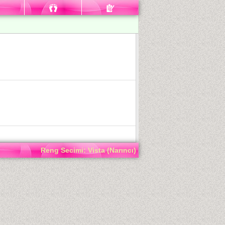
Reng Secimi: Vista (Narıncı)