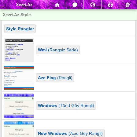
Xezri.Az
Xezri.Az Style
Style Rənglər
Wml
(Rəngsiz Sadə)
Aze Flag
(Rəngli)
Windows
(Tünd Göy Rəngli)
New Windows
(Açıq Göy Rəngli)