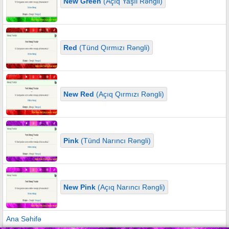
New Green
(Açıq Yaşıl Rəngli)
Red
(Tünd Qırmızı Rəngli)
New Red
(Açıq Qırmızı Rəngli)
Pink
(Tünd Narıncı Rəngli)
New Pink
(Açıq Narıncı Rəngli)
Ana Səhifə