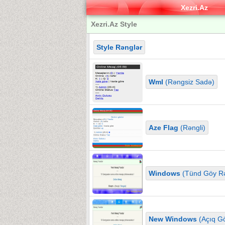
Xezri.Az
Xezri.Az Style
Style Rənglər
Wml
(Rəngsiz Sadə)
Aze Flag
(Rəngli)
Windows
(Tünd Göy Rə
New Windows
(Açıq Gö