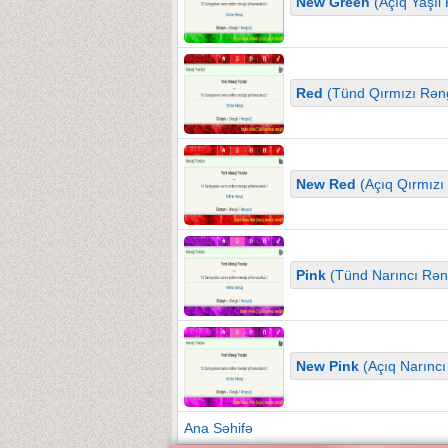
New Green
(Açıq Yaşıl 
Red
(Tünd Qırmızı Rəng
New Red
(Açıq Qırmızı 
Pink
(Tünd Narıncı Rəng
New Pink
(Açıq Narıncı
Ana Səhifə