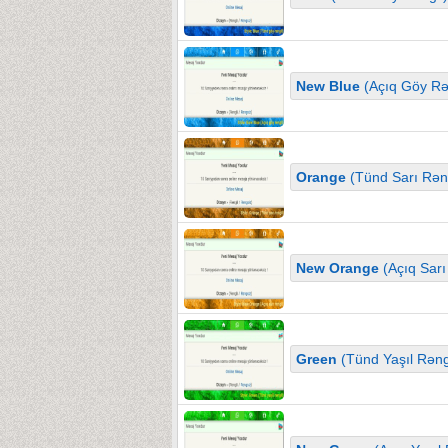
New Blue
(Açıq Göy Rə
Orange
(Tünd Sarı Rəng
New Orange
(Açıq Sarı
Green
(Tünd Yaşıl Rəng