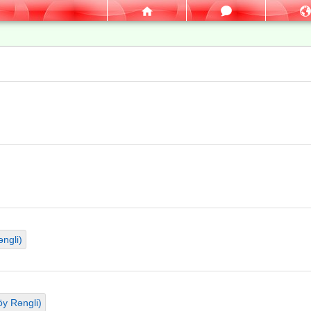
ngli)
y Rəngli)