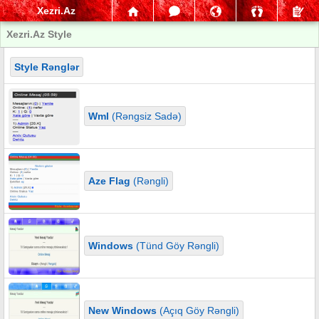
Xezri.Az
Xezri.Az Style
Style Rənglər
Wml
(Rəngsiz Sadə)
Aze Flag
(Rəngli)
Windows
(Tünd Göy Rəngli)
New Windows
(Açıq Göy Rəngli)