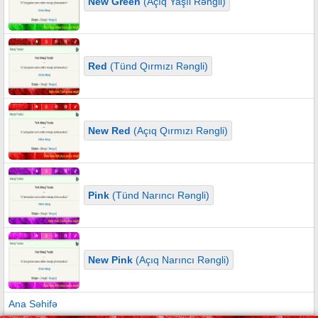
New Green
(Açıq Yaşıl Rəngli)
Red
(Tünd Qırmızı Rəngli)
New Red
(Açıq Qırmızı Rəngli)
Pink
(Tünd Narıncı Rəngli)
New Pink
(Açıq Narıncı Rəngli)
Ana Səhifə