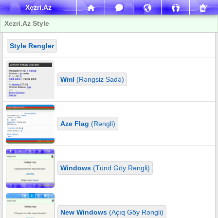
Xezri.Az
Xezri.Az Style
Style Rənglər
Wml
(Rəngsiz Sadə)
Aze Flag
(Rəngli)
Windows
(Tünd Göy Rəngli)
New Windows
(Açıq Göy Rəngli)