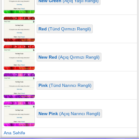
New Green
(Açıq Yaşıl Rəngli)
Red
(Tünd Qırmızı Rəngli)
New Red
(Açıq Qırmızı Rəngli)
Pink
(Tünd Narıncı Rəngli)
New Pink
(Açıq Narıncı Rəngli)
Ana Səhifə