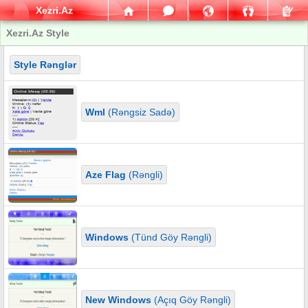
Xezri.Az
Xezri.Az Style
Style Rənglər
Wml
(Rəngsiz Sadə)
Aze Flag
(Rəngli)
Windows
(Tünd Göy Rəngli)
New Windows
(Açıq Göy Rəngli)