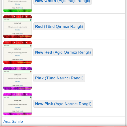
New Green
(Açıq Yaşıl Rəngli)
Red
(Tünd Qırmızı Rəngli)
New Red
(Açıq Qırmızı Rəngli)
Pink
(Tünd Narıncı Rəngli)
New Pink
(Açıq Narıncı Rəngli)
Ana Səhifə