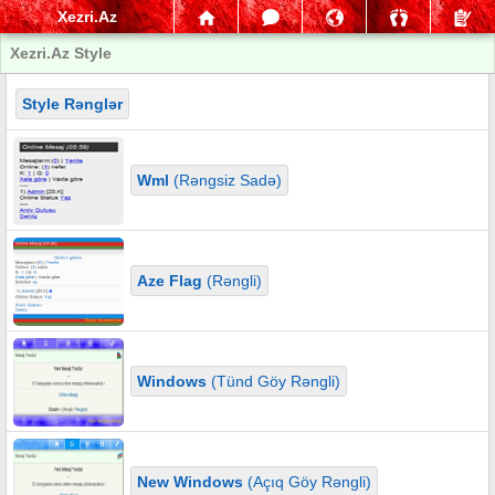
Xezri.Az
Xezri.Az Style
Style Rənglər
Wml
(Rəngsiz Sadə)
Aze Flag
(Rəngli)
Windows
(Tünd Göy Rəngli)
New Windows
(Açıq Göy Rəngli)