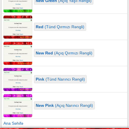
New Green
(Açıq Yaşıl Rəngli)
Red
(Tünd Qırmızı Rəngli)
New Red
(Açıq Qırmızı Rəngli)
Pink
(Tünd Narıncı Rəngli)
New Pink
(Açıq Narıncı Rəngli)
Ana Səhifə