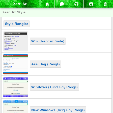
Xezri.Az
Xezri.Az Style
Style Rənglər
Wml
(Rəngsiz Sadə)
Aze Flag
(Rəngli)
Windows
(Tünd Göy Rəngli)
New Windows
(Açıq Göy Rəngli)