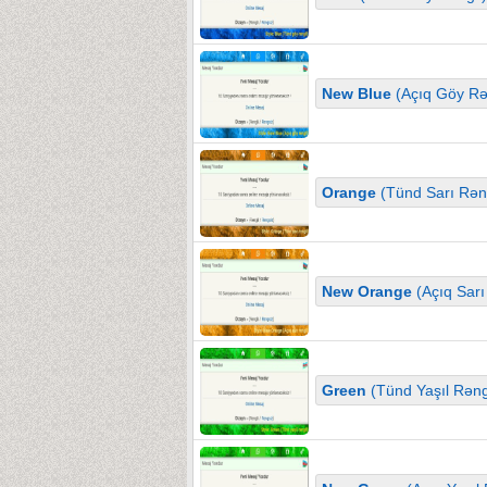
New Blue
(Açıq Göy Rə
Orange
(Tünd Sarı Rəng
New Orange
(Açıq Sarı
Green
(Tünd Yaşıl Rəng