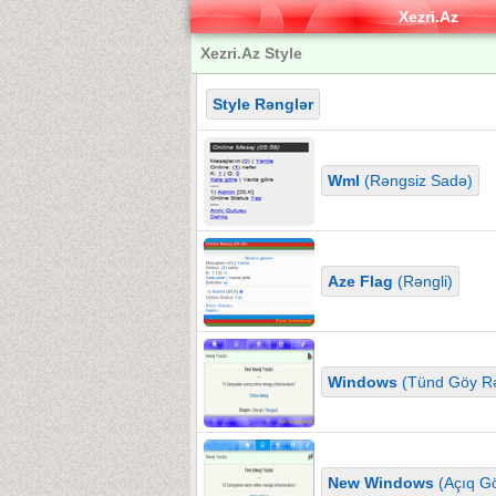
Xezri.Az
Xezri.Az Style
Style Rənglər
Wml
(Rəngsiz Sadə)
Aze Flag
(Rəngli)
Windows
(Tünd Göy Rə
New Windows
(Açıq Gö