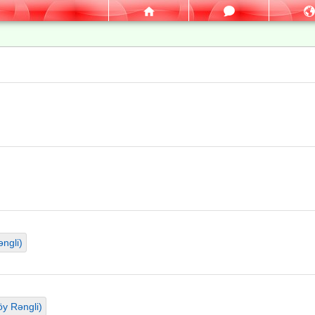
ngli)
y Rəngli)