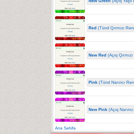
New Green
(Açıq Yaşıl 
Red
(Tünd Qırmızı Rəng
New Red
(Açıq Qırmızı 
Pink
(Tünd Narıncı Rəng
New Pink
(Açıq Narıncı
Ana Səhifə