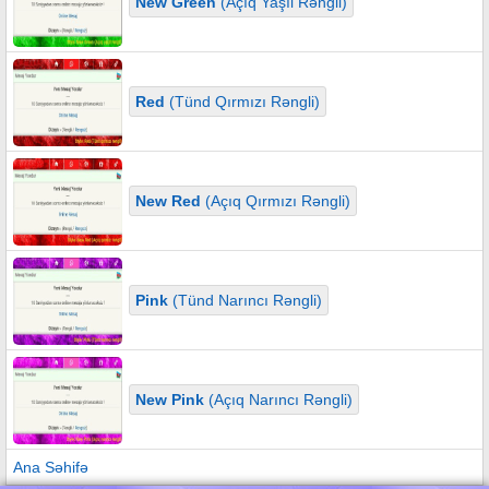
New Green
(Açıq Yaşıl Rəngli)
Red
(Tünd Qırmızı Rəngli)
New Red
(Açıq Qırmızı Rəngli)
Pink
(Tünd Narıncı Rəngli)
New Pink
(Açıq Narıncı Rəngli)
Ana Səhifə