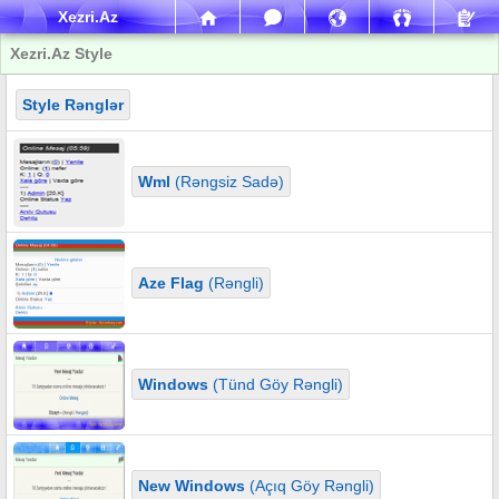
Xezri.Az
Xezri.Az Style
Style Rənglər
Wml
(Rəngsiz Sadə)
Aze Flag
(Rəngli)
Windows
(Tünd Göy Rəngli)
New Windows
(Açıq Göy Rəngli)