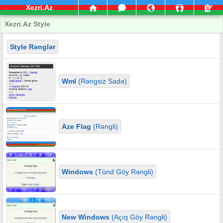
Xezri.Az
Xezri.Az Style
Style Rənglər
Wml
(Rəngsiz Sadə)
Aze Flag
(Rəngli)
Windows
(Tünd Göy Rəngli)
New Windows
(Açıq Göy Rəngli)