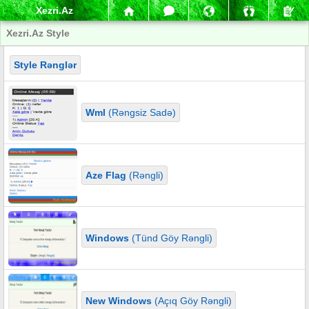
Xezri.Az
Xezri.Az Style
Style Rənglər
Wml
(Rəngsiz Sadə)
Aze Flag
(Rəngli)
Windows
(Tünd Göy Rəngli)
New Windows
(Açıq Göy Rəngli)