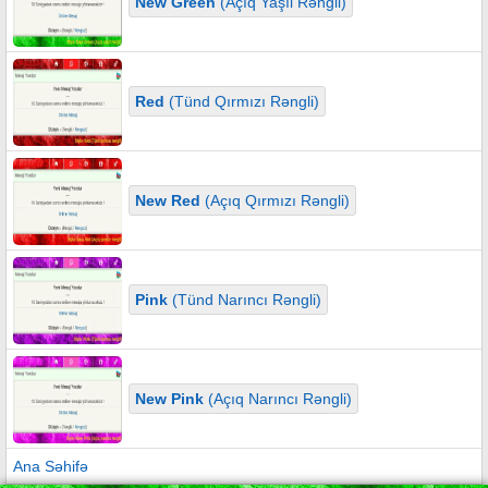
New Green
(Açıq Yaşıl Rəngli)
Red
(Tünd Qırmızı Rəngli)
New Red
(Açıq Qırmızı Rəngli)
Pink
(Tünd Narıncı Rəngli)
New Pink
(Açıq Narıncı Rəngli)
Ana Səhifə