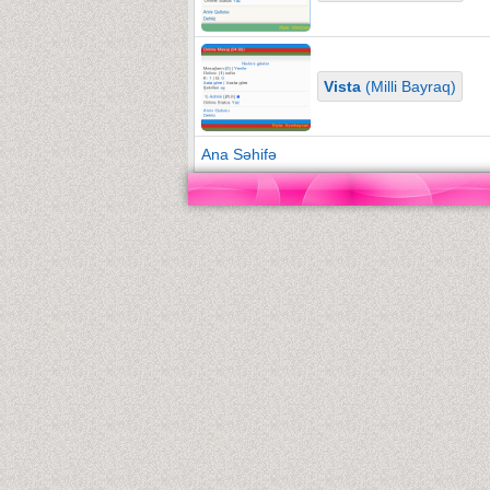
Vista
(Milli Bayraq)
Ana Səhifə