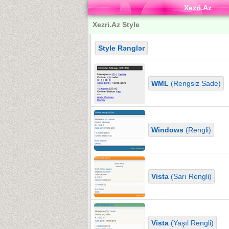
Xezri.Az
Xezri.Az Style
Style Rənglər
WML
(Rengsiz Sade)
Windows
(Rengli)
Vista
(Sarı Rengli)
Vista
(Yaşıl Rengli)