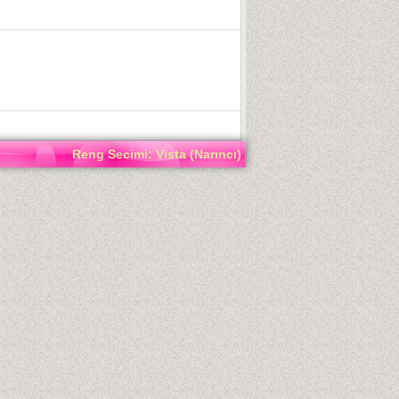
Reng Secimi: Vista (Narıncı)