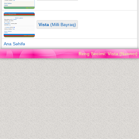
Vista
(Milli Bayraq)
Ana Səhifə
Reng Secimi: Vista (Narıncı)