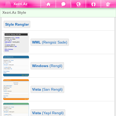
Xezri.Az
Xezri.Az Style
Style Rənglər
WML
(Rengsiz Sade)
Windows
(Rengli)
Vista
(Sarı Rengli)
Vista
(Yaşıl Rengli)